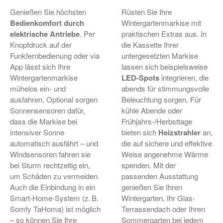
Genießen Sie höchsten
Rüsten Sie Ihre
Bedienkomfort durch
Wintergartenmarkise mit
elektrische Antriebe
. Per
praktischen Extras aus. In
Knopfdruck auf der
die Kassette Ihrer
Funkfernbedienung oder via
untergesetzten Markise
App lässt sich Ihre
lassen sich beispielsweise
Wintergartenmarkise
LED-Spots
integrieren, die
mühelos ein- und
abends für stimmungsvolle
ausfahren. Optional sorgen
Beleuchtung sorgen. Für
Sonnensensoren dafür,
kühle Abende oder
dass die Markise bei
Frühjahrs-/Herbsttage
intensiver Sonne
bieten sich
Heizstrahler
an,
automatisch ausfährt – und
die auf sichere und effektive
Windsensoren fahren sie
Weise angenehme Wärme
bei Sturm rechtzeitig ein,
spenden. Mit der
um Schäden zu vermeiden.
passenden Ausstattung
Auch die Einbindung in ein
genießen Sie Ihren
Smart-Home-System (z. B.
Wintergarten, Ihr Glas-
Somfy TaHoma) ist möglich
Terrassendach oder Ihren
– so können Sie Ihre
Sommergarten bei jedem